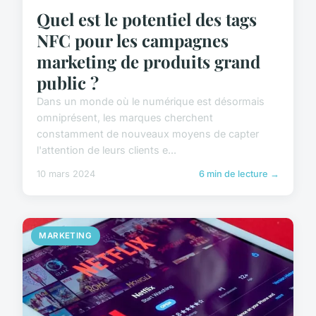
Quel est le potentiel des tags
NFC pour les campagnes
marketing de produits grand
public ?
Dans un monde où le numérique est désormais
omniprésent, les marques cherchent
constamment de nouveaux moyens de capter
l'attention de leurs clients e...
10 mars 2024
6 min de lecture →
MARKETING