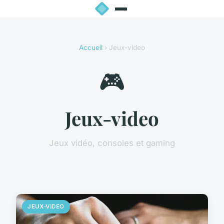
Accueil
› Jeux-video
🎮
Jeux-video
Jeux vidéo, consoles et gaming
JEUX-VIDEO